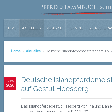
HOME
AKTUELLES
VERBAND
TERMINE
BETREUTE RA
Home
Aktuelles
Deutsche Islandpferdemeisterschaft DIM 
Deutsche Islandpferdemeist
10 Sep
2020
auf Gestut Heesberg
Das Islandpferdegestüt Heesberg von Ina und Daniel 
Jahr der Austragungsort der DIM 2020.