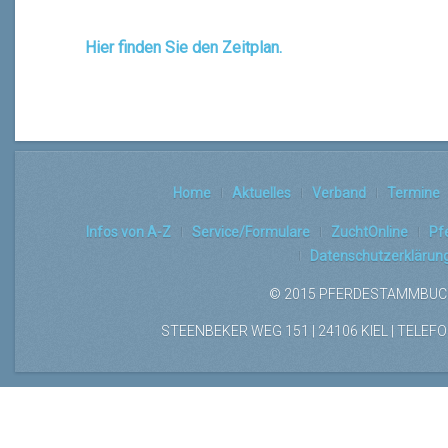
Hier finden Sie den Zeitplan.
Home
Aktuelles
Verband
Termine
Infos von A-Z
Service/Formulare
ZuchtOnline
Pf
Datenschutzerklärun
© 2015 PFERDESTAMMBUCH
STEENBEKER WEG 151 | 24106 KIEL | TELEFON: