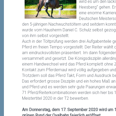
wird es um den lac
Heesberg“ gehen. Ers
eine enorme Karriere
Deutschen Meistersch
den 5-jährigen Nachwuchstöltern und seitdem konnte e
wurde vom Hausherrn Daniel C. Schulz selbst gezog
von ihm selbst vorgestellt.
Auch in der Töltprüfung werden drei Aufgabenteile ger
Pferd im freien Tempo vorgestellt. Der Reiter wählt
am eindrucksvollsten präsentiert. Im dann folgende
versammelt und gesetzt. Die Königsdisziplin allerding
einem Handwechsel wird das Pferd komplett ohne Zü
Kontakt zum Pferdemaul wird völlig aufgegeben un
Trotzdem soll das Pferd Takt, Form und Ausdruck be
Das erfordert grosse Disziplin und ein hohes Maß a
und Pferd und es werden sehr gute Paarungen erwar
71 Pferd/Reiterkombinationen werden sich hier bis
Meistertitel 2020 in der T2 bewerben.
Am Donnerstag, dem 17. September 2020 wird um 15:
grünen Rund der Ovalbahn feierlich eröffnet.