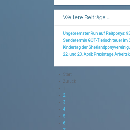
Weitere Beiträge ...
Ungebremster Run auf Reitponys: 93
Sendetermin GOT-Tierisch teuer im 
Kindertag der Shetlandponyvereinig
22. und 23. April: Praxistage Arbeits
Start
Zurück
1
2
3
4
5
6