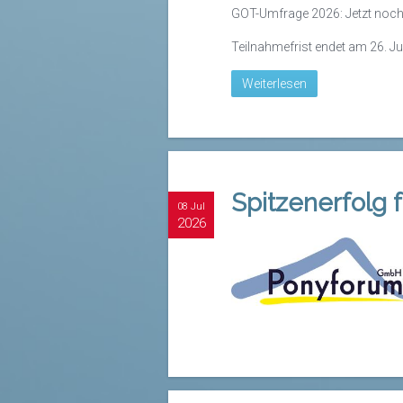
GOT-Umfrage 2026: Jetzt noch
Teilnahmefrist endet am 26. Jul
Weiterlesen
Spitzenerfolg
08 Jul
2026