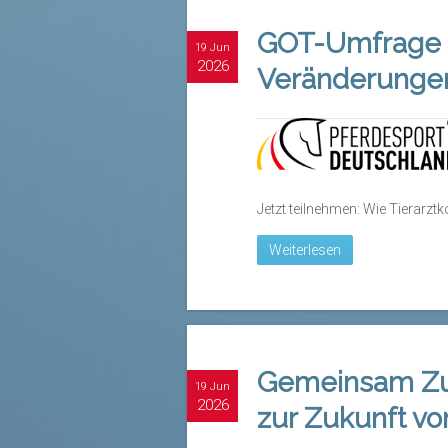
GOT-Umfrage 20
19 Jun
2026
Veränderungen
Jetzt teilnehmen: Wie Tierarzt
Weiterlesen
Gemeinsam Zuk
19 Jun
2026
zur Zukunft vo