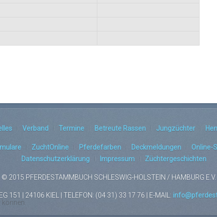
lles
Verband
Termine
Betreute Rassen
Jungzüchter
Hen
rmulare
ZuchtOnline
Pferdefarben
Deckmeldungen
Online-
Datenschutzerklärung
Impressum
Züchtergeschichten
© 2015 PFERDESTAMMBUCH SCHLESWIG-HOLSTEIN / HAMBURG E.V.
151 | 24106 KIEL | TELEFON: (04 31) 33 17 76 | E-MAIL:
info@pferdes
u können.