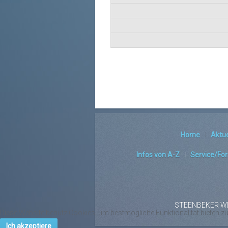
Home
Aktue
Infos von A-Z
Service/Fo
STEENBEKER WEG 
Diese Website benutz Cookies, um bestmögliche Funktionalität bieten z
Ich akzeptiere