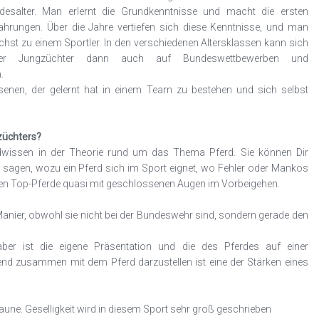
desalter. Man erlernt die Grundkenntnisse und macht die ersten
ahrungen. Über die Jahre vertiefen sich diese Kenntnisse, und man
hst zu einem Sportler. In den verschiedenen Altersklassen kann sich
der Jungzüchter dann auch auf Bundeswettbewerben und
n.
nen, der gelernt hat in einem Team zu bestehen und sich selbst
züchters?
dwissen in der Theorie rund um das Thema Pferd. Sie können Dir
 sagen, wozu ein Pferd sich im Sport eignet, wo Fehler oder Mankos
en Top-Pferde quasi mit geschlossenen Augen im Vorbeigehen.
nier, obwohl sie nicht bei der Bundeswehr sind, sondern gerade den
aber ist die eigene Präsentation und die des Pferdes auf einer
end zusammen mit dem Pferd darzustellen ist eine der Stärken eines
Laune. Geselligkeit wird in diesem Sport sehr groß geschrieben