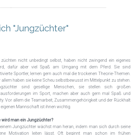
ich "Jungzüchter"
 züchten nicht unbedingt selbst, haben nicht zwingend ein eigenes
erd, dafür aber viel Spaß am Umgang mit dem Pferd. Sie sind
ivierte Sportler, lernen gern auch mal die trockenen Theorie-Themen.
 allem haben sie keine Scheu selbstbewusst im Mittelpunkt zu stehen.
ngzüchter sind gesellige Menschen, sie stellen sich großen
rausforderungen im Sport, machen aber auch gern mal Spaß und
ty. Vor allem die Teamarbeit, Zusammengehörigkeit und der Rückhalt
 eigenen Mannschaft ist ihnen wichtig.
 wird man ein Jungzüchter?
einem Jungzüchter wächst man heran, indem man sich durch seine
gene Motivation leiten lässt. Oft beginnt man schon im frühen