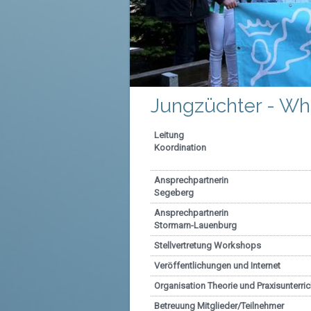
Jungzüchter - Wh
Leitung
Koordination
Ansprechpartnerin
Segeberg
Ansprechpartnerin
Stormarn-Lauenburg
Stellvertretung Workshops
Veröffentlichungen und Internet
Organisation Theorie und Praxisunter
Betreuung Mitglieder/Teilnehm
e
r