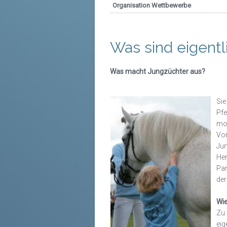
Organisation Wettbewerbe
Was sind eigentl
Was macht Jungzüchter aus?
Sie
Pf
mot
Vor
Ju
He
Par
der
Wie
Zu 
ei