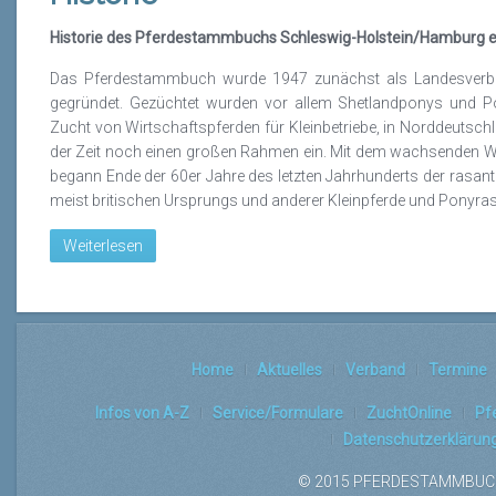
Historie des Pferdestammbuchs Schleswig-Holstein/Hamburg e
Das Pferdestammbuch wurde 1947 zunächst als Landesverba
gegründet. Gezüchtet wurden vor allem Shetlandponys und P
Zucht von Wirtschaftspferden für Kleinbetriebe, in Norddeutsc
der Zeit noch einen großen Rahmen ein. Mit dem wachsenden W
begann Ende der 60er Jahre des letzten Jahrhunderts der rasan
meist britischen Ursprungs und anderer Kleinpferde und Ponyrass
Weiterlesen
Home
Aktuelles
Verband
Termine
Infos von A-Z
Service/Formulare
ZuchtOnline
Pf
Datenschutzerklärun
© 2015 PFERDESTAMMBUCH