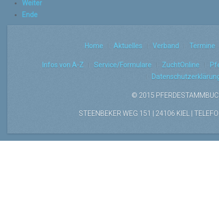
Weiter
Ende
Home
Aktuelles
Verband
Termine
Infos von A-Z
Service/Formulare
ZuchtOnline
Pf
Datenschutzerklärun
© 2015 PFERDESTAMMBUCH
STEENBEKER WEG 151 | 24106 KIEL | TELEFON: