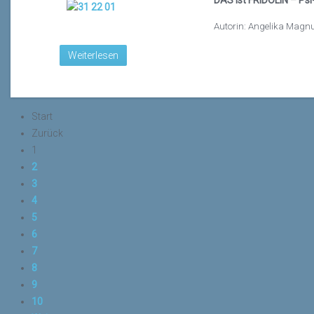
DAS ist FRIDOLIN – Psi
Autorin: Angelika Magn
Weiterlesen
Start
Zurück
1
2
3
4
5
6
7
8
9
10