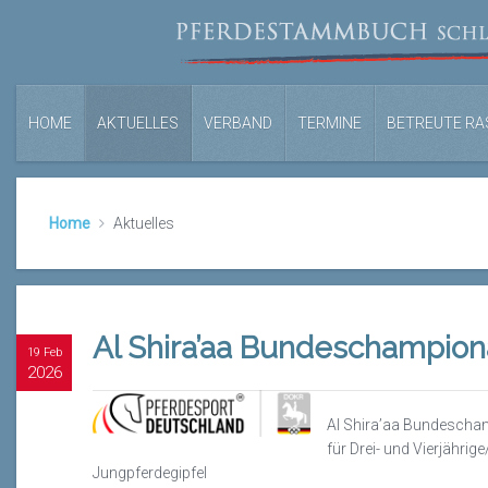
HOME
AKTUELLES
VERBAND
TERMINE
BETREUTE RA
Home
Aktuelles
Al Shira’aa Bundeschampion
19 Feb
2026
Al Shira’aa Bundescha
für Drei- und Vierjähri
Jungpferdegipfel