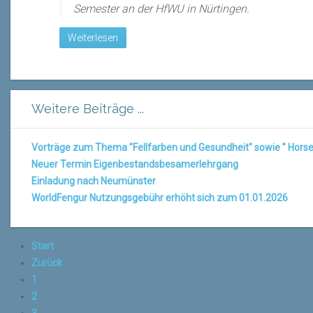
Semester an der HfWU in Nürtingen.
Weiterlesen
Weitere Beiträge ...
Vorträge zum Thema "Fellfarben und Gesundheit" sowie " Horse
Neuer Termin Eigenbestandsbesamerlehrgang
Einladung nach Neumünster
WorldFengur Nutzungsgebühr erhöht sich zum 01.01.2026
Start
Zurück
1
2