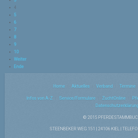
3
4
5
6
7
8
9
10
Weiter
Ende
Home
Aktuelles
Verband
Termine
Infos von A-Z
Service/Formulare
ZuchtOnline
Pf
Datenschutzerklärun
© 2015 PFERDESTAMMBUCH
STEENBEKER WEG 151 | 24106 KIEL | TELEFON: