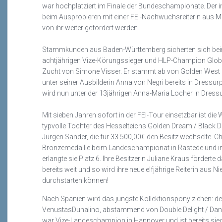
war hochplatziert im Finale der Bundeschampionate.
Der 
beim Ausprobieren mit einer FEI-Nachwuchsreiterin aus
M
von ihr weiter gefördert werden.
Stammkunden aus
Baden-Württemberg
sicherten sich be
achtjährigen
Vize-K
ö
rungssieger und HLP-Champion Glo
Zucht von Simone Visser.
Er stammt ab von Golden Wes
unter seiner Ausbilderin Anna von Negri bereits in Dressu
wird nun unter der 13jährigen Anna-Maria Locher in Dres
Mit sieben Jahren sofort in der FEI
-
Tour einsetzbar ist die
typvolle
Tochter des
Hesselteichs
Golden Dream /
Black D
Jürgen Sander
, die für 33.500,00€ den Besitz wechselte.
Chi
Bronzemedaille beim Landeschampionat in Rastede und 
erlangte sie Platz 6.
Ihre Besitzerin Juliane Kraus förderte
bereits weit und so
wird ihre neue elfjährige Reiterin aus 
durchstarten können!
Nach Spanien wird d
as jüngste Kollektionspony ziehen: de
Venustas
Dunalino
, abstammend von
Double
Delight
/ Dan
war
Vize-Landeschampion in Hannover und ist bereits siegr