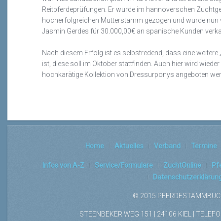
Reitpferdeprüfungen
.
Er wurde im hannoverschen Zuchtge
hocherfolgreichen Mutterstamm gezogen und wurde nun 
Jasmin Gerdes für 30.000,00€
an spanische Kunden
verka
Nach diesem Erfolg ist es selbstredend, dass eine weitere
ist, diese soll im
Oktober
stattfinden
.
Auch hier wird
wieder 
hochk
arätige Kollektion von Dressurponys angeboten we
Home
Aktuelles
Verband
Termine
Infos von A-Z
Service/Formulare
ZuchtOnline
Pf
Datenschutzerklärun
© 2015 PFERDESTAMMBUCH
STEENBEKER WEG 151 | 24106 KIEL | TELEFON: