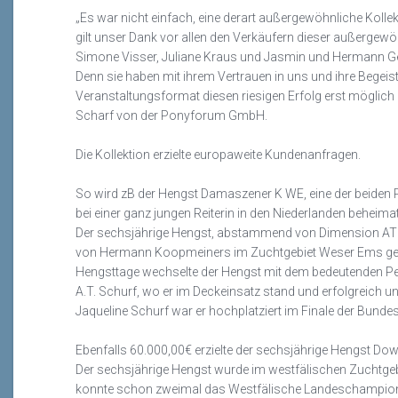
„
Es war nicht einfach, eine
derart
außergewöhnliche
Kolle
gilt unser
Dank
vor allen
den
Verkäufern
dieser
außergewöh
Simone Visser, Juliane Kraus
und
Jasmin
und Hermann
G
Denn sie haben mit ihrem
Vertrauen in uns und
ihre
Begeist
Veranstaltungsformat diese
n
riesige
n
Erfolg
erst
möglich 
Scharf von der Ponyforum GmbH.
Die Kollektion erzielte e
uropaweite Kundenanfragen
.
So wird
zB
der Hengst Damaszener K WE, eine der beiden P
bei einer ganz jungen Reiterin in den Niederlanden beheimat
Der sechsjährige Hengst, abstammend von Dimension AT
von Hermann
Koopmeiners
im
Zuchtgebiet Weser Ems ge
Hengsttage wechselte der
Hengst mit dem bedeutenden Ped
A.T. Schurf,
wo er im Deckeinsatz stand und erfolgreich
un
Jaqueline Schurf war er hochplatziert im Finale
der Bunde
Ebenfalls 60.000,00€
erzielte der sechsjährige Hengst Do
Der sech
sjährige Hengst wurde im westfälischen Zuchtgebi
konnte schon zweimal das
Westfälische
Landeschampio