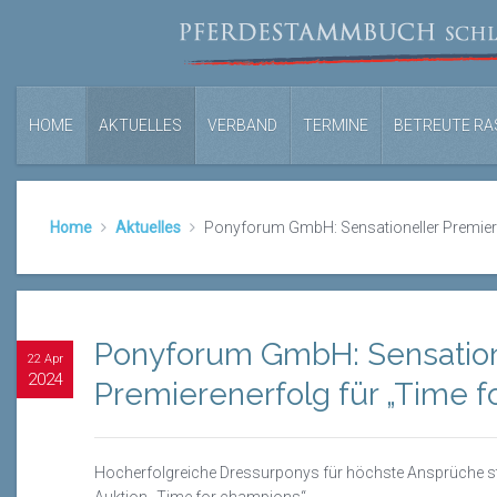
HOME
AKTUELLES
VERBAND
TERMINE
BETREUTE RA
Home
Aktuelles
Ponyforum GmbH: Sensationeller Premier
Ponyforum GmbH: Sensation
22 Apr
2024
Premierenerfolg für „Time 
Hocherfolgreiche
Dressurponys
für höchste Ansprüche st