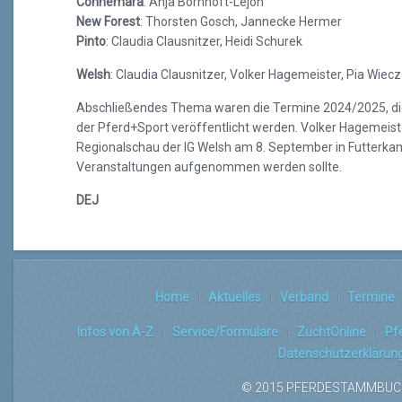
Connemara
: Anja Bornhöft-Lejon
New Forest
: Thorsten Gosch, Jannecke Hermer
Pinto
: Claudia Clausnitzer, Heidi Schurek
Welsh
: Claudia Clausnitzer, Volker Hagemeister, Pia Wiec
Abschließendes Thema waren die Termine 2024/2025, die
der Pferd+Sport veröffentlicht werden. Volker Hagemeist
Regionalschau der IG Welsh am 8. September in Futterkamp
Veranstaltungen aufgenommen werden sollte.
DEJ
Home
Aktuelles
Verband
Termine
Infos von A-Z
Service/Formulare
ZuchtOnline
Pf
Datenschutzerklärun
© 2015 PFERDESTAMMBUCH