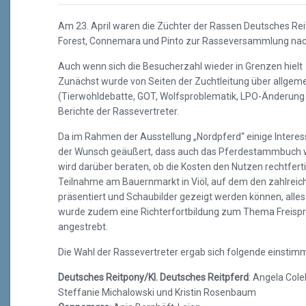
Am 23. April waren die Züchter der Rassen Deutsches Reit
Forest, Connemara und Pinto zur Rasseversammlung nach
Auch wenn sich die Besucherzahl wieder in Grenzen hielt 
Zunächst wurde von Seiten der Zuchtleitung über allgem
(Tierwohldebatte, GOT, Wolfsproblematik, LPO-Änderung m
Berichte der Rassevertreter.
Da im Rahmen der Ausstellung „Nordpferd“ einige Intere
der Wunsch geäußert, dass auch das Pferdestammbuch wi
wird darüber beraten, ob die Kosten den Nutzen rechtfert
Teilnahme am Bauernmarkt in Viöl, auf dem den zahlrei
präsentiert und Schaubilder gezeigt werden können, alle
wurde zudem eine Richterfortbildung zum Thema Freispr
angestrebt.
Die Wahl der Rassevertreter ergab sich folgende einstim
Deutsches Reitpony/Kl. Deutsches Reitpferd
: Angela Colel
Steffanie Michalowski und Kristin Rosenbaum