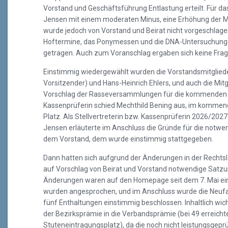
Vorstand und Geschäftsführung Entlastung erteilt. Für das 
Jensen mit einem moderaten Minus, eine Erhöhung der Mi
wurde jedoch von Vorstand und Beirat nicht vorgeschlag
Hoftermine, das Ponymessen und die DNA-Untersuchunge
getragen. Auch zum Voranschlag ergaben sich keine Frag
Einstimmig wiedergewählt wurden die Vorstandsmitgliede
Vorsitzender) und Hans-Heinrich Ehlers, und auch die Mit
Vorschlag der Rasseversammlungen für die kommenden dr
Kassenprüferin schied Mechthild Bening aus, im kommende
Platz. Als Stellvertreterin bzw. Kassenprüferin 2026/2027
Jensen erläuterte im Anschluss die Gründe für die notwe
dem Vorstand, dem wurde einstimmig stattgegeben.
Dann hatten sich aufgrund der Änderungen in der Rechtsla
auf Vorschlag von Beirat und Vorstand notwendige Satz
Änderungen waren auf den Homepage seit dem 7. Mai ei
wurden angesprochen, und im Anschluss wurde die Neuf
fünf Enthaltungen einstimmig beschlossen. Inhaltlich w
der Bezirksprämie in die Verbandsprämie (bei 49 erreich
Stuteneintragungsplatz), da die noch nicht leistungsgepr