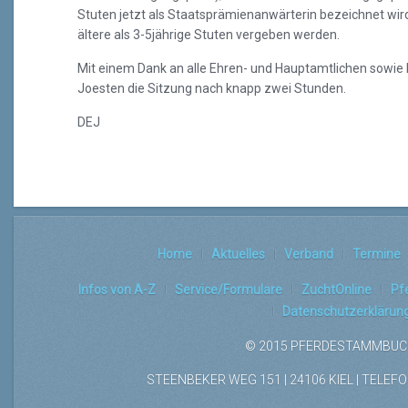
Stuten jetzt als Staatsprämienanwärterin bezeichnet wi
ältere als 3-5jährige Stuten vergeben werden.
Mit einem Dank an alle Ehren- und Hauptamtlichen sowie
Joesten die Sitzung nach knapp zwei Stunden.
DEJ
Home
Aktuelles
Verband
Termine
Infos von A-Z
Service/Formulare
ZuchtOnline
Pf
Datenschutzerklärun
© 2015 PFERDESTAMMBUCH
STEENBEKER WEG 151 | 24106 KIEL | TELEFON: