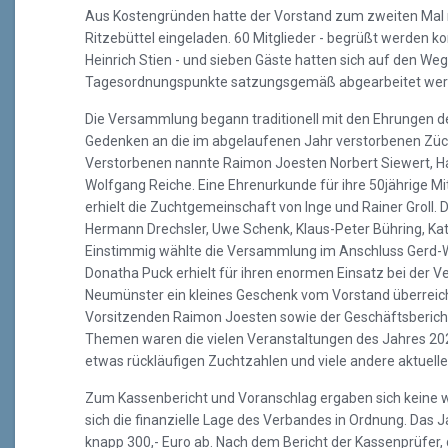
Aus Kostengründen hatte der Vorstand zum zweiten Mal n
Ritzebüttel eingeladen. 60 Mitglieder - begrüßt werden ko
Heinrich Stien - und sieben Gäste hatten sich auf den We
Tagesordnungspunkte satzungsgemäß abgearbeitet wer
Die Versammlung begann traditionell mit den Ehrungen de
Gedenken an die im abgelaufenen Jahr verstorbenen Züchte
Verstorbenen nannte Raimon Joesten Norbert Siewert, 
Wolfgang Reiche. Eine Ehrenurkunde für ihre 50jährige 
erhielt die Zuchtgemeinschaft von Inge und Rainer Groll. 
Hermann Drechsler, Uwe Schenk, Klaus-Peter Bühring, Kat
Einstimmig wählte die Versammlung im Anschluss Gerd-W
Donatha Puck erhielt für ihren enormen Einsatz bei der V
Neumünster ein kleines Geschenk vom Vorstand überreicht
Vorsitzenden Raimon Joesten sowie der Geschäftsbericht
Themen waren die vielen Veranstaltungen des Jahres 202
etwas rückläufigen Zuchtzahlen und viele andere aktuel
Zum Kassenbericht und Voranschlag ergaben sich keine w
sich die finanzielle Lage des Verbandes in Ordnung. Das 
knapp 300,- Euro ab. Nach dem Bericht der Kassenprüfer, 