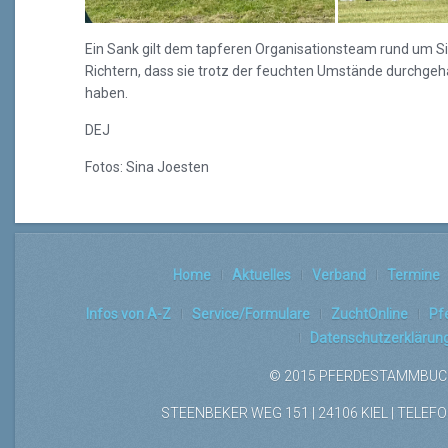
Ein Sank gilt dem tapferen Organisationsteam rund um 
Richtern, dass sie trotz der feuchten Umstände durchgeh
haben.
DEJ
Fotos: Sina Joesten
Home
Aktuelles
Verband
Termine
Infos von A-Z
Service/Formulare
ZuchtOnline
Pf
Datenschutzerklärun
© 2015 PFERDESTAMMBUCH
STEENBEKER WEG 151 | 24106 KIEL | TELEFON: