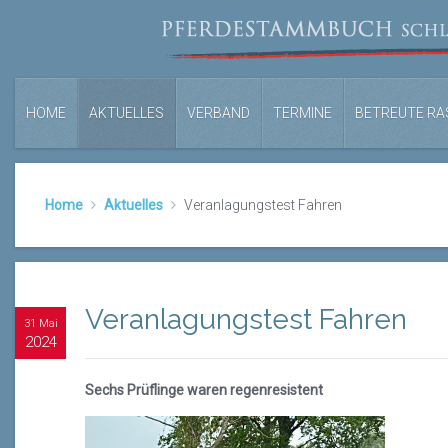
HOME
AKTUELLES
VERBAND
TERMINE
BETREUTE RA
Home
Aktuelles
Veranlagungstest Fahren
Veranlagungstest Fahren
31 Mai
2024
Sechs Prüflinge waren regenresistent