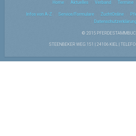
Home
Aktuelles
Verband
Termine
Infos von A-Z
Service/Formulare
ZuchtOnline
Pf
Datenschutzerklärun
© 2015 PFERDESTAMMBUCH
STEENBEKER WEG 151 | 24106 KIEL | TELEFON: