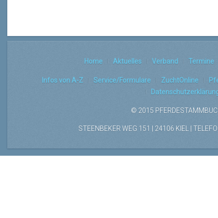
Home
Aktuelles
Verband
Termine
Infos von A-Z
Service/Formulare
ZuchtOnline
Pf
Datenschutzerklärun
© 2015 PFERDESTAMMBUCH
STEENBEKER WEG 151 | 24106 KIEL | TELEFON: