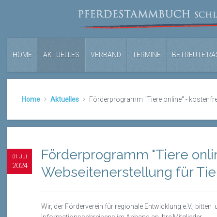
HOME
AKTUELLES
VERBAND
TERMINE
BETREUTE RA
Home
Aktuelles
Förderprogramm "Tiere online" - kostenfre
Förderprogramm "Tiere onlin
01 Jul
2024
Webseitenerstellung für Tie
Wir, der Förderverein für regionale Entwicklung e.V., bitt