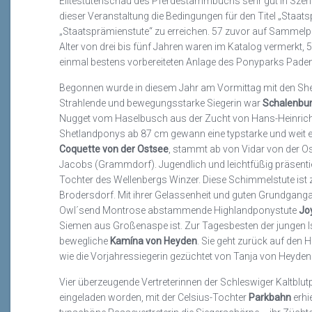
Elitestutenschau des Pferdestammbuchs sehr gut in Szene
dieser Veranstaltung die Bedingungen für den Titel „Staat
„Staatsprämienstute“ zu erreichen. 57 zuvor auf Sammelp
Alter von drei bis fünf Jahren waren im Katalog vermerkt,
einmal bestens vorbereiteten Anlage des Ponyparks Padens
Begonnen wurde in diesem Jahr am Vormittag mit den Sh
Strahlende und bewegungsstarke Siegerin war
Schalenburg
Nugget vom Haselbusch aus der Zucht von Hans-Heinrich 
Shetlandponys ab 87 cm gewann eine typstarke und weit entw
Coquette von der Ostsee
, stammt ab von Vidar von der Os
Jacobs (Grammdorf). Jugendlich und leichtfüßig präsenti
Tochter des Wellenbergs Winzer. Diese Schimmelstute ist
Brodersdorf. Mit ihrer Gelassenheit und guten Grundganga
Owl´send Montrose abstammende Highlandponystute
Jo
Siemen aus Großenaspe ist. Zur Tagesbesten der jungen I
bewegliche
Kamína von Heyden
. Sie geht zurück auf den 
wie die Vorjahressiegerin gezüchtet von Tanja von Heyden
Vier überzeugende Vertreterinnen der Schleswiger Kaltblu
eingeladen worden, mit der Celsius-Tochter
Parkbahn
erhi