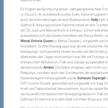
übernommen.
Es folgten die Sportponyrassen. Jahrgangsbeste New Fore
(v. Cloud Z.+B. Anneliese Knosher, Eutin. Diese erfolgreich 
auch die Anforderungen an eine Staatsprämie.
Holly
heiß d
Sektion B, diese typschöne Palominostute ist eine Tochte
der ZG Julia und Manuel Koch in Einhaus. Schon weit entw
präsentierte sich die Zweite Vertreterin der Rasse Welsh,
Menai Victoria Queen
(v. Menai Cavalier), vorgestellt und 
Norddeich. Größte Rassegruppe war die der Deutschen Rei
bewegungs- und typstarke Stuten wurden auf den Endring 
allerbesten des Tages nicht einfach war. Mit viel Ponytyp
energischem Abfußen im Trab und Galopp ausgestattet erhie
abstammende
Amber
(Züchterin Angelika Jahr) nicht nur
Reitponys, sondern auch den Sonderpreis der typstärkste
Reservesiegerin herausgestellt wurde
Sumsum Supergirl
,
DSP Cosmo Royale, gezüchtet und vorgestellt von Inga Gre
Kraft und Taktsicherheit demonstrierte. Auch die zweite Re
der Auswahl mit elastischem Bewegungsablauf in Trab u
Dallmayr K) stammt aus dem Stall von Peter Böge aus Sc