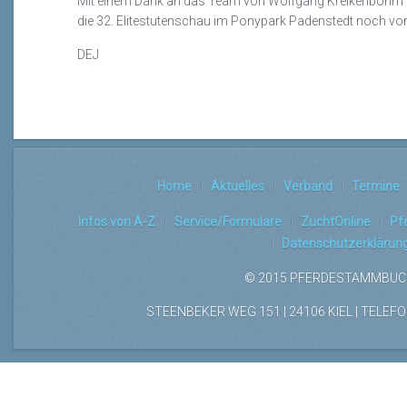
Mit einem Dank an das Team von Wolfgang Kreikenbohm s
die 32. Elitestutenschau im Ponypark Padenstedt noch vor
DEJ
Home
Aktuelles
Verband
Termine
Infos von A-Z
Service/Formulare
ZuchtOnline
Pf
Datenschutzerklärun
© 2015 PFERDESTAMMBUCH
STEENBEKER WEG 151 | 24106 KIEL | TELEFON: