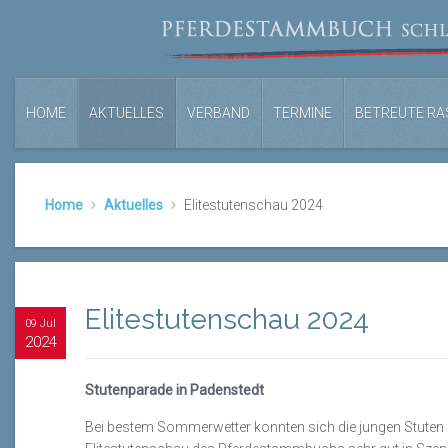
HOME
AKTUELLES
VERBAND
TERMINE
BETREUTE RA
Home
Aktuelles
Elitestutenschau 2024
Elitestutenschau 2024
09 Jul
2024
Stutenparade in Padenstedt
Bei bestem Sommerwetter konnten sich die jungen Stuten