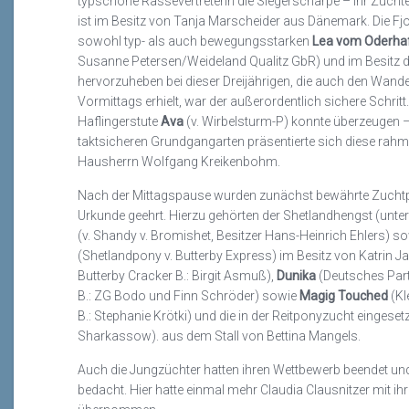
typschöne Rassevertreterin die Siegerschärpe – ihr Züchter
ist im Besitz von Tanja Marscheider aus Dänemark. Die Fj
sowohl typ- als auch bewegungsstarken
Lea vom Oderha
Susanne Petersen/Weideland Qualitz GbR) und im Besitz 
hervorzuheben bei dieser Dreijährigen, die auch den Wande
Vormittags erhielt, war der außerordentlich sichere Schritt
Haflingerstute
Ava
(v. Wirbelsturm-P) konnte überzeugen –
taktsicheren Grundgangarten präsentierte sich diese rahm
Hausherrn Wolfgang Kreikenbohm.
Nach der Mittagspause wurden zunächst bewährte Zuchtpfe
Urkunde geehrt. Hierzu gehörten der Shetlandhengst (unte
(v. Shandy v. Bromishet, Besitzer Hans-Heinrich Ehlers) s
(Shetlandpony v. Butterby Express) im Besitz von Katrin J
Butterby Cracker B.: Birgit Asmuß),
Dunika
(Deutsches Part
B.: ZG Bodo und Finn Schröder) sowie
Magig Touched
(Kl
B.: Stephanie Krötki) und die in der Reitponyzucht eingeset
Sharkassow). aus dem Stall von Bettina Mangels.
Auch die Jungzüchter hatten ihren Wettbewerb beendet un
bedacht. Hier hatte einmal mehr Claudia Clausnitzer mit ih