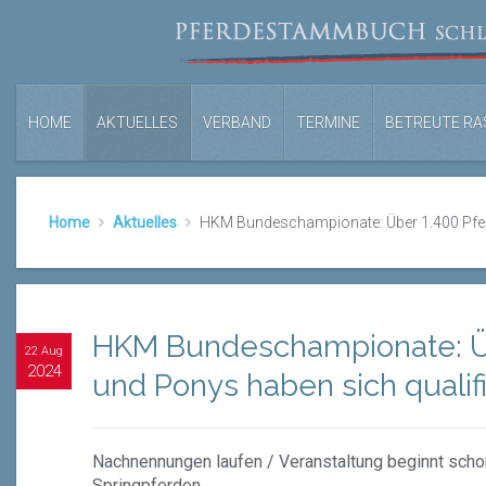
HOME
AKTUELLES
VERBAND
TERMINE
BETREUTE RA
Home
Aktuelles
HKM Bundeschampionate: Über 1.400 Pferd
HKM Bundeschampionate: Ü
22 Aug
2024
und Ponys haben sich qualifi
Nachnennungen laufen / Veranstaltung beginnt scho
Springpferden