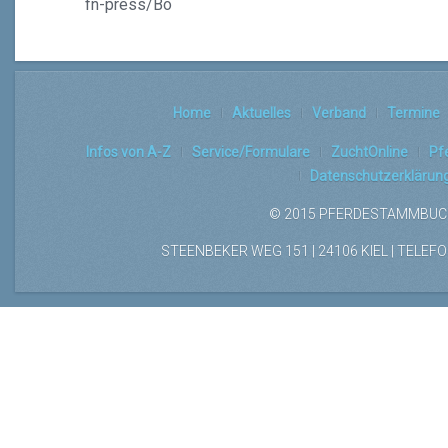
fn-press/Bo
Home
Aktuelles
Verband
Termine
Infos von A-Z
Service/Formulare
ZuchtOnline
Pf
Datenschutzerklärun
© 2015 PFERDESTAMMBUCH
STEENBEKER WEG 151 | 24106 KIEL | TELEFON: