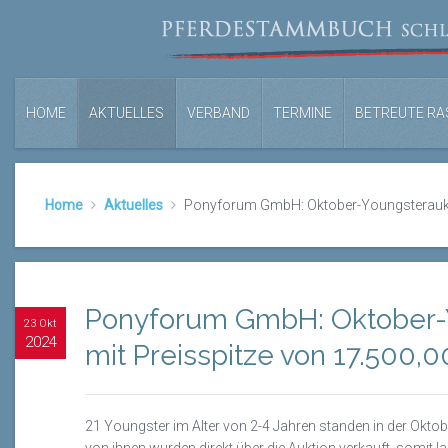
HOME
AKTUELLES
VERBAND
TERMINE
BETREUTE RA
Home
Aktuelles
Ponyforum GmbH: Oktober-Youngsteraukti
Ponyforum GmbH: Oktober-
23 Okt
2024
mit Preisspitze von 17.500,
21 Youngster im Alter von 2-4 Jahren standen in der Okt