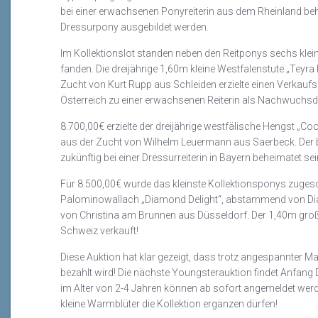
bei einer erwachsenen Ponyreiterin aus dem Rheinland beh
Dressurpony ausgebildet werden.
Im Kollektionslot standen neben den Reitponys sechs klei
fanden. Die dreijährige 1,60m kleine Westfalenstute „
Teyra
Zucht von Kurt Rupp aus Schleiden erzielte einen Verkauf
Österreich zu einer erwachsenen Reiterin als Nachwuchsd
8.700,00€ erzielte der dreijährige westfälische Hengst „C
aus der Zucht von Wilhelm
Leuermann
aus Saerbeck. Der
zukünftig bei einer Dressurreiterin in Bayern beheimatet se
Für 8.500,00€ wurde das kleinste Kollektionsponys zugesch
Palominowallach
„Diamond
Delight
“, abstammend von Di
von Christina am Brunnen aus Düsseldorf. Der 1,40m gro
Schweiz verkauft!
Diese Auktion hat klar gezeigt, dass trotz angespannter Ma
bezahlt wird! Die nächste
Youngsterauktion
findet Anfang 
im Alter von 2-4 Jahren können ab sofort angemeldet werd
kleine Warmblüter die Kollektion ergänzen dürfen!