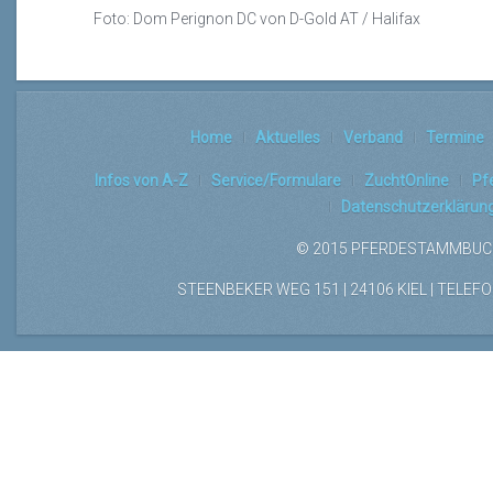
Foto: Dom
Perignon
DC von D-Gold AT / Halifax
Home
Aktuelles
Verband
Termine
Infos von A-Z
Service/Formulare
ZuchtOnline
Pf
Datenschutzerklärun
© 2015 PFERDESTAMMBUCH
STEENBEKER WEG 151 | 24106 KIEL | TELEFON: