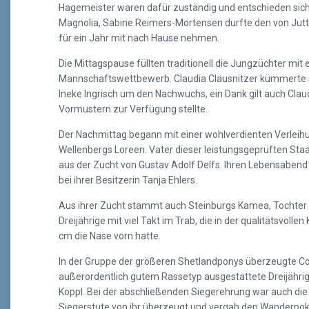
Hagemeister waren dafür zuständig und entschieden sic
Magnolia, Sabine Reimers-Mortensen durfte den von Jutt
für ein Jahr mit nach Hause nehmen.
Die Mittagspause füllten traditionell die Jungzüchter mit
Mannschaftswettbewerb. Claudia Clausnitzer kümmerte
Ineke Ingrisch um den Nachwuchs, ein Dank gilt auch Claud
Vormustern zur Verfügung stellte.
Der Nachmittag begann mit einer wohlverdienten Verleihun
Wellenbergs Loreen. Vater dieser leistungsgeprüften Staa
aus der Zucht von Gustav Adolf Delfs. Ihren Lebensabend
bei ihrer Besitzerin Tanja Ehlers.
Aus ihrer Zucht stammt auch Steinburgs Kamea, Tochter de
Dreijährige mit viel Takt im Trab, die in der qualitätsvolle
cm die Nase vorn hatte.
In der Gruppe der größeren Shetlandponys überzeugte Co
außerordentlich gutem Rassetyp ausgestattete Dreijähr
Köppl. Bei der abschließenden Siegerehrung war auch die
Siegerstute von ihr überzeugt und vergab den Wanderpok