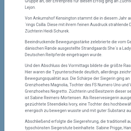
Gruppe an, der Ehrenpreis für diesen Erfolg ging an Zücht
Lejon.
Von Ankumshof Kensington stammt die in diesem Jahr au
´rings Csilla. Diese mit ihrem feinen Ausdruck strahlende D
Züchterin Heidi Schurek.
Beeindruckende Bewegungsstärke zelebrierte die vom Ge
dänischen Rønde ausgestellte Strandgaards She´s a Lady (v.
Deutschen Reitpferde eingetragen wurde.
Und den Abschluss des Vormittags bildete die größte Ra
Hier waren die Typunterschiede deutlich, allerdings zeichn
Bewegungsqualität aus. Die Schärpe der Siegerin ging an 
Grenzhoehes Magnolia, Tochter des FS Numero Uno und 
Grenzhoehes Negretto. Züchterin und Besitzerin dieser s
ist Sabine Reimers-Mortensen. Als Reservesiegerin ausg
gezüchtete Steendieks Ivory, eine Tochter des hochbewäh
energisch zu bewegen wusste und mit guter Substanz auf
Abschließend erfolgte die Siegerehrung, die traditionell 
typschönsten Siegerstute beinhaltete. Sabine Prigge, Han