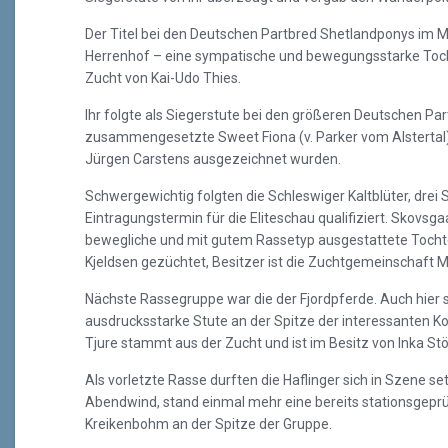
Der Titel bei den Deutschen Partbred Shetlandponys im M
Herrenhof – eine sympatische und bewegungsstarke Tocht
Zucht von Kai-Udo Thies.
Ihr folgte als Siegerstute bei den größeren Deutschen P
zusammengesetzte Sweet Fiona (v. Parker vom Alstertal),
Jürgen Carstens ausgezeichnet wurden.
Schwergewichtig folgten die Schleswiger Kaltblüter, drei
Eintragungstermin für die Eliteschau qualifiziert. Skovsgaa
bewegliche und mit gutem Rassetyp ausgestattete Tocht
Kjeldsen gezüchtet, Besitzer ist die Zuchtgemeinschaft 
Nächste Rassegruppe war die der Fjordpferde. Auch hier 
ausdrucksstarke Stute an der Spitze der interessanten Ko
Tjure stammt aus der Zucht und ist im Besitz von Inka S
Als vorletzte Rasse durften die Haflinger sich in Szene 
Abendwind, stand einmal mehr eine bereits stationsgepr
Kreikenbohm an der Spitze der Gruppe.