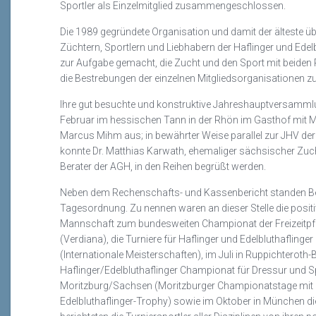
Sportler als Einzelmitglied zusammengeschlossen.
Die 1989 gegründete Organisation und damit der älteste
Züchtern, Sportlern und Liebhabern der Haflinger und Edelb
zur Aufgabe gemacht, die Zucht und den Sport mit beiden
die Bestrebungen der einzelnen Mitgliedsorganisationen z
Ihre gut besuchte und konstruktive Jahreshauptversammlu
Februar im hessischen Tann in der Rhön im Gasthof mit Me
Marcus Mihm aus; in bewährter Weise parallel zur JHV der I
konnte Dr. Matthias Karwath, ehemaliger sächsischer Zucht
Berater der AGH, in den Reihen begrüßt werden.
Neben dem Rechenschafts- und Kassenbericht standen Ber
Tagesordnung. Zu nennen waren an dieser Stelle die positi
Mannschaft zum bundesweiten Championat der Freizeitpfe
(Verdiana), die Turniere für Haflinger und Edelbluthafling
(Internationale Meisterschaften), im Juli in
Ruppichteroth-
Haflinger/Edelbluthaflinger Championat für Dressur und S
Moritzburg/Sachsen (Moritzburger Championatstage mi
Edelbluthaflinger-Trophy) sowie im Oktober in München 