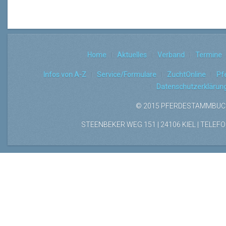
Home
Aktuelles
Verband
Termine
Infos von A-Z
Service/Formulare
ZuchtOnline
Pf
Datenschutzerklärun
© 2015 PFERDESTAMMBUCH
STEENBEKER WEG 151 | 24106 KIEL | TELEFON: