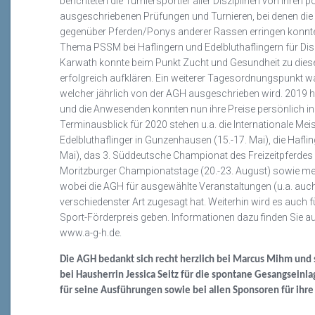
berichteten die Turniersportler aller Disziplinen von ihren 
ausgeschriebenen Prüfungen und Turnieren, bei denen die
gegenüber Pferden/Ponys anderer Rassen erringen konnte
Thema PSSM bei Haflingern und Edelbluthaflingern für Dis
Karwath konnte beim Punkt Zucht und Gesundheit zu di
erfolgreich aufklären.
Ein weiterer Tagesordnungspunkt wa
welcher jährlich von der AGH ausgeschrieben wird. 2019 
und die Anwesenden konnten nun ihre Preise persönlich 
Terminausblick für 2020 stehen u.a. die Internationale Mei
Edelbluthaflinger in Gunzenhausen (15.-17. Mai), die Haflin
Mai), das 3. Süddeutsche Championat des Freizeitpferdes 
Moritzburger Championatstage (20.-23. August) sowie meh
wobei die AGH für ausgewählte Veranstaltungen (u.a. auc
verschiedenster Art zugesagt hat. Weiterhin wird es auch 
Sport-Förderpreis geben. Informationen dazu finden Sie auf
www.a-g-h.de.
Die AGH bedankt sich recht herzlich bei
Marcus Mihm und s
bei Hausherrin Jessica Seitz für die spontane Gesangseinl
für seine Ausführungen sowie bei allen Sponsoren für ihre