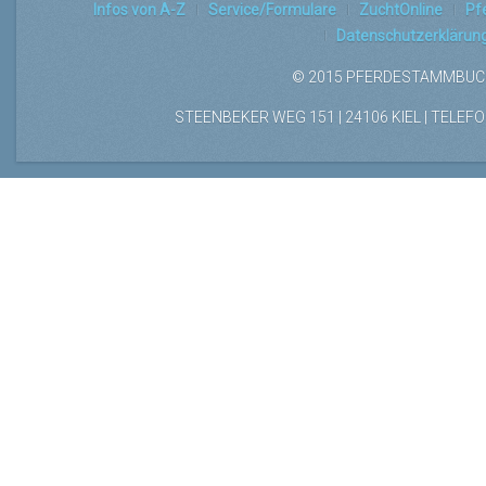
Infos von A-Z
Service/Formulare
ZuchtOnline
Pf
Datenschutzerklärun
© 2015 PFERDESTAMMBUCH
STEENBEKER WEG 151 | 24106 KIEL | TELEFON: