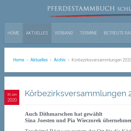
HOME
AKTUELLES
VERBAND
TERMINE
BETREUTE RA
Home
Aktuelles
Archiv
Körbezirksversammlungen 202
Körbezirksversammlungen 
30 Jan
2020
Auch Dithmarschen hat gewählt
Sina Joesten und Pia Wieczorek übernehmen