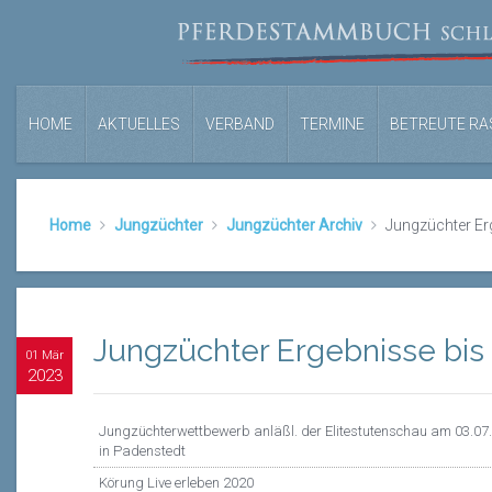
HOME
AKTUELLES
VERBAND
TERMINE
BETREUTE RA
Home
Jungzüchter
Jungzüchter Archiv
Jungzüchter Er
Jungzüchter Ergebnisse bis
01 Mär
2023
Jungzüchterwettbewerb anläßl. der Elitestutenschau am 03.07
in Padenstedt
Körung Live erleben 2020