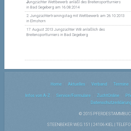
J
ungzüchter Wettbewerb anläßl des Breitensportturniers
in Bad Segeberg am 16.08.2014
2. Jungzüchtertrainingstag mit Wettbewerb am 26.10.2013
in Elmshorn
17. August 2013 Jungzüchter WB anläßlich des
Breitensportturniers in Bad Segeberg
Home
Aktuelles
Verband
Termine
Infos von A-Z
Service/Formulare
ZuchtOnline
Pf
Datenschutzerklärun
© 2015 PFERDESTAMMBUCH
STEENBEKER WEG 151 | 24106 KIEL | TELEFON: