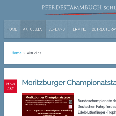
HOME
AKTUELLES
VERBAND
TERMINE
BETREUTE RA
Home
Aktuelles
Moritzburger Championatst
03 Aug
2021
Bundeschampionate de
Deutschen Fahrpferdes
Edelbluthaflinger-Trop