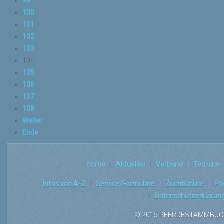
99
100
101
102
103
104
105
106
107
108
Weiter
Ende
Home
Aktuelles
Verband
Termine
Infos von A-Z
Service/Formulare
ZuchtOnline
Pf
Datenschutzerklärun
© 2015 PFERDESTAMMBUCH