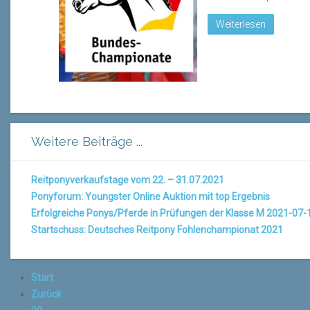
Weiterlesen
Weitere Beiträge ...
Reitponyverkaufstage vom 22. – 31.07.2021
Ponyforum: Youngster Online Auktion mit top Ergebnis
Erfolgreiche Ponys/Pferde in Prüfungen der Klasse M 2021-07-
Startschuss: Deutsches Reitpony Fohlenchampionat 2021
Start
Zurück