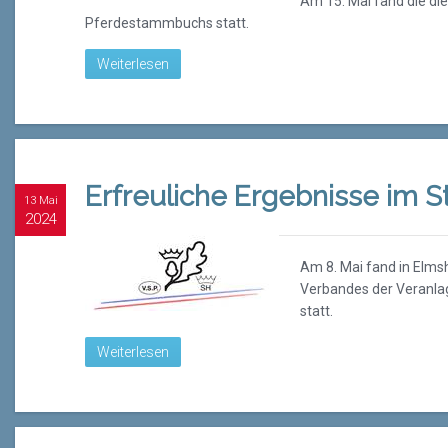
Am 15. Mai fand die di
Pferdestammbuchs statt.
Weiterlesen
Erfreuliche Ergebnisse im S
13 Mai
2024
Am 8. Mai fand in Elms
Verbandes der Veranlag
statt.
Weiterlesen