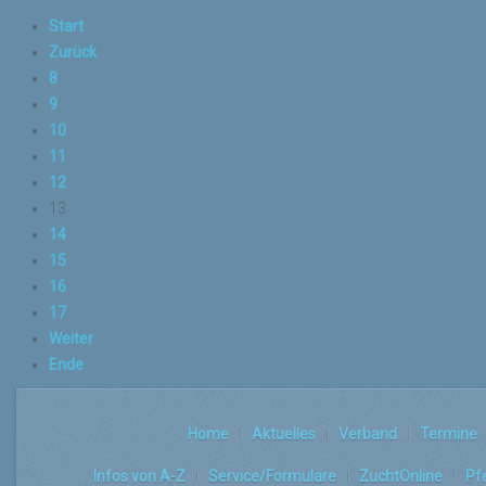
Start
Zurück
8
9
10
11
12
13
14
15
16
17
Weiter
Ende
Home
Aktuelles
Verband
Termine
Infos von A-Z
Service/Formulare
ZuchtOnline
Pf