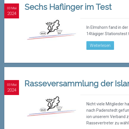
Sechs Haflinger im Test
03 Mai
2024
In Elmshorn fand in der 
14tägiger Stationstest f
Weiterlesen
Rasseversammlung der Isla
03 Mai
2024
Nicht viele Mitglieder
nach Padenstedt gefun
ion unserem Verband z
Rassevertreter zu wähl